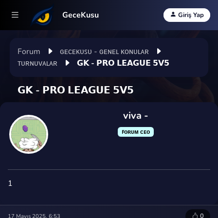
GeceKusu
Giriş Yap
Forum
ɢᴇᴄᴇᴋᴜꜱᴜ - ɢᴇɴᴇʟ ᴋᴏɴᴜʟᴀʀ
ᴛᴜʀɴᴜᴠᴀʟᴀʀ
𝗚𝗞 - 𝗣𝗥𝗢 𝗟𝗘𝗔𝗚𝗨𝗘 𝟱𝗩𝟱
𝗚𝗞 - 𝗣𝗥𝗢 𝗟𝗘𝗔𝗚𝗨𝗘 𝟱𝗩𝟱
viva -
ꜰᴏʀᴜᴍ ᴄᴇᴏ
1
0
17 Mayıs 2025, 6:53