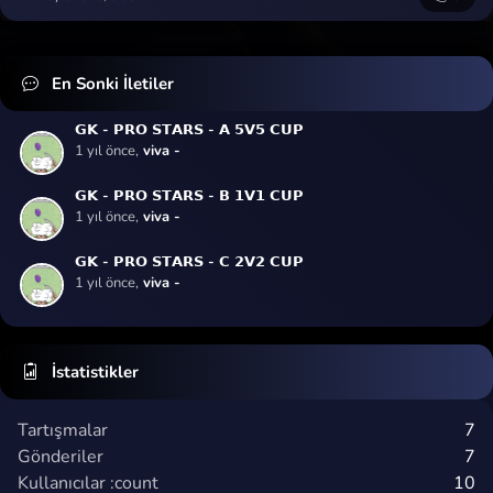
En Sonki İletiler
𝗚𝗞 - 𝗣𝗥𝗢 𝗦𝗧𝗔𝗥𝗦 - 𝗔 𝟱𝗩𝟱 𝗖𝗨𝗣
1 yıl önce,
viva -
𝗚𝗞 - 𝗣𝗥𝗢 𝗦𝗧𝗔𝗥𝗦 - 𝗕 𝟭𝗩𝟭 𝗖𝗨𝗣
1 yıl önce,
viva -
𝗚𝗞 - 𝗣𝗥𝗢 𝗦𝗧𝗔𝗥𝗦 - 𝗖 𝟮𝗩𝟮 𝗖𝗨𝗣
1 yıl önce,
viva -
İstatistikler
Tartışmalar
7
Gönderiler
7
Kullanıcılar :count
10